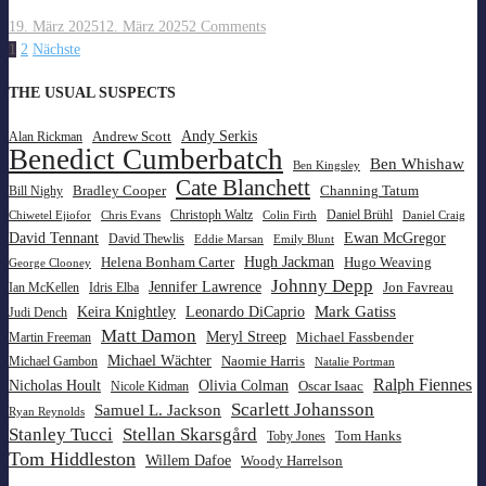
19. März 2025
12. März 2025
2 Comments
Seitennummerierung
1
2
Nächste
der
Beiträge
THE USUAL SUSPECTS
Andy Serkis
Andrew Scott
Alan Rickman
Benedict Cumberbatch
Ben Whishaw
Ben Kingsley
Cate Blanchett
Bradley Cooper
Channing Tatum
Bill Nighy
Christoph Waltz
Daniel Brühl
Chiwetel Ejiofor
Chris Evans
Colin Firth
Daniel Craig
David Tennant
Ewan McGregor
David Thewlis
Eddie Marsan
Emily Blunt
Hugh Jackman
Helena Bonham Carter
Hugo Weaving
George Clooney
Johnny Depp
Jennifer Lawrence
Jon Favreau
Ian McKellen
Idris Elba
Mark Gatiss
Keira Knightley
Leonardo DiCaprio
Judi Dench
Matt Damon
Meryl Streep
Michael Fassbender
Martin Freeman
Michael Wächter
Naomie Harris
Michael Gambon
Natalie Portman
Ralph Fiennes
Olivia Colman
Nicholas Hoult
Oscar Isaac
Nicole Kidman
Scarlett Johansson
Samuel L. Jackson
Ryan Reynolds
Stanley Tucci
Stellan Skarsgård
Tom Hanks
Toby Jones
Tom Hiddleston
Willem Dafoe
Woody Harrelson