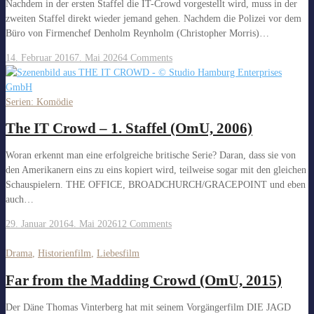
Nachdem in der ersten Staffel die IT-Crowd vorgestellt wird, muss in der
zweiten Staffel direkt wieder jemand gehen. Nachdem die Polizei vor dem
Büro von Firmenchef Denholm Reynholm (Christopher Morris)…
14. Februar 2016
7. Mai 2026
4 Comments
Serien: Komödie
The IT Crowd – 1. Staffel (OmU, 2006)
Woran erkennt man eine erfolgreiche britische Serie? Daran, dass sie von
den Amerikanern eins zu eins kopiert wird, teilweise sogar mit den gleichen
Schauspielern. THE OFFICE, BROADCHURCH/GRACEPOINT und eben
auch…
29. Januar 2016
4. Mai 2026
12 Comments
Drama
,
Historienfilm
,
Liebesfilm
Far from the Madding Crowd (OmU, 2015)
Der Däne Thomas Vinterberg hat mit seinem Vorgängerfilm DIE JAGD