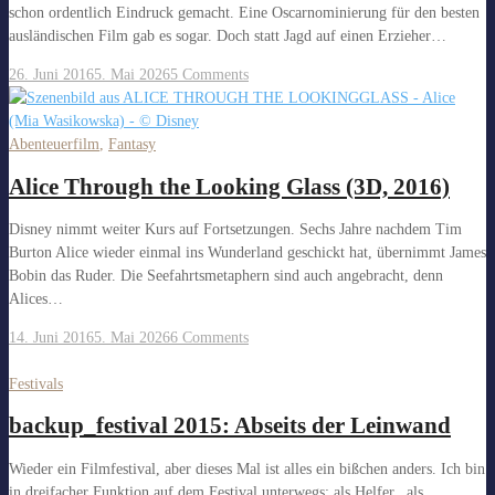
schon ordentlich Eindruck gemacht. Eine Oscarnominierung für den besten
ausländischen Film gab es sogar. Doch statt Jagd auf einen Erzieher…
26. Juni 2016
5. Mai 2026
5 Comments
Abenteuerfilm
,
Fantasy
Alice Through the Looking Glass (3D, 2016)
Disney nimmt weiter Kurs auf Fortsetzungen. Sechs Jahre nachdem Tim
Burton Alice wieder einmal ins Wunderland geschickt hat, übernimmt James
Bobin das Ruder. Die Seefahrtsmetaphern sind auch angebracht, denn
Alices…
14. Juni 2016
5. Mai 2026
6 Comments
Festivals
backup_festival 2015: Abseits der Leinwand
Wieder ein Filmfestival, aber dieses Mal ist alles ein bißchen anders. Ich bin
in dreifacher Funktion auf dem Festival unterwegs: als Helfer, als