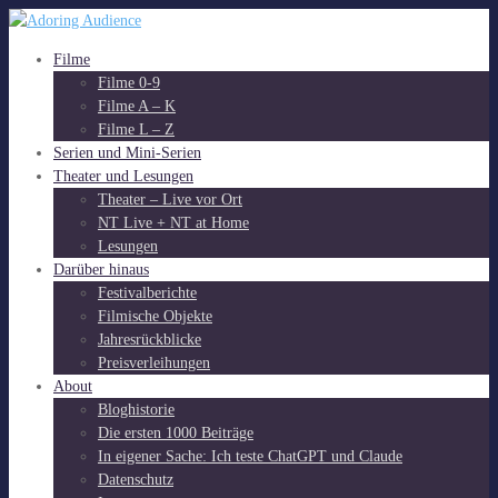
Skip
to
Adoring Audience
Kritiken zu Filmen, Serien und Theater
Filme
content
Filme 0-9
Filme A – K
Filme L – Z
Serien und Mini-Serien
Theater und Lesungen
Theater – Live vor Ort
NT Live + NT at Home
Lesungen
Darüber hinaus
Festivalberichte
Filmische Objekte
Jahresrückblicke
Preisverleihungen
About
Bloghistorie
Die ersten 1000 Beiträge
In eigener Sache: Ich teste ChatGPT und Claude
Datenschutz