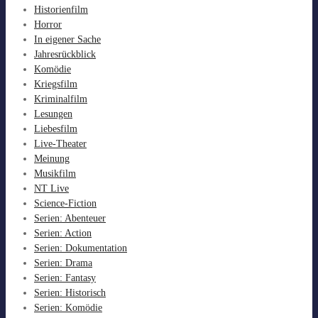
Historienfilm
Horror
In eigener Sache
Jahresrückblick
Komödie
Kriegsfilm
Kriminalfilm
Lesungen
Liebesfilm
Live-Theater
Meinung
Musikfilm
NT Live
Science-Fiction
Serien: Abenteuer
Serien: Action
Serien: Dokumentation
Serien: Drama
Serien: Fantasy
Serien: Historisch
Serien: Komödie